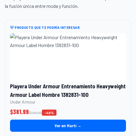
la fusión única entre moda y función.
💡 PRODUCTO QUE TE PODRÍA INTERESAR
Playera Under Armour Entrenamiento Heavyweight
Armour Label Hombre 1382831-100
Under Armour
$
381.99
$
749.00
-
49
%
Ver en Martí →