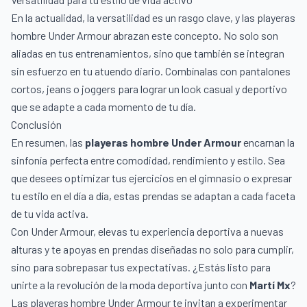
En la actualidad, la versatilidad es un rasgo clave, y las playeras
hombre Under Armour abrazan este concepto. No solo son
aliadas en tus entrenamientos, sino que también se integran
sin esfuerzo en tu atuendo diario. Combínalas con pantalones
cortos, jeans o joggers para lograr un look casual y deportivo
que se adapte a cada momento de tu día.
Conclusión
En resumen, las
playeras hombre Under Armour
encarnan la
sinfonía perfecta entre comodidad, rendimiento y estilo. Sea
que desees optimizar tus ejercicios en el gimnasio o expresar
tu estilo en el día a día, estas prendas se adaptan a cada faceta
de tu vida activa.
Con Under Armour, elevas tu experiencia deportiva a nuevas
alturas y te apoyas en prendas diseñadas no solo para cumplir,
sino para sobrepasar tus expectativas. ¿Estás listo para
unirte a la revolución de la moda deportiva junto con
Martí Mx
?
Las playeras hombre Under Armour te invitan a experimentar