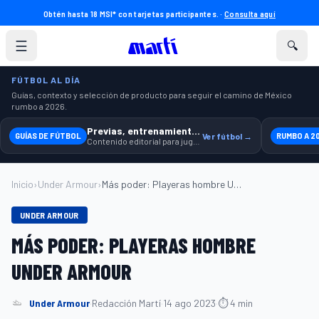
Obtén hasta 18 MSI* con tarjetas participantes. ·
Consulta aquí
☰
🔍
FÚTBOL AL DÍA
Guías, contexto y selección de producto para seguir el camino de México
rumbo a 2026.
Previas, entrenamiento y producto
GUÍAS DE FÚTBOL
Ver fútbol →
RUMBO A 2
Contenido editorial para jugar, seguir y equiparte mejor.
Inicio
›
Under Armour
›
Más poder: Playeras hombre Under Armour...
UNDER ARMOUR
MÁS PODER: PLAYERAS HOMBRE
UNDER ARMOUR
Under Armour
·
Redacción Martí
·
14 ago 2023
·
⏱ 4 min