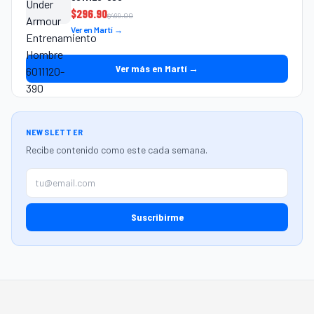
$
296.90
$
499.00
Ver en Martí →
Ver más en Martí →
NEWSLETTER
Recibe contenido como este cada semana.
Suscribirme