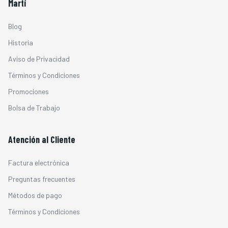
Martí
Blog
Historia
Aviso de Privacidad
Términos y Condiciones
Promociones
Bolsa de Trabajo
Atención al Cliente
Factura electrónica
Preguntas frecuentes
Métodos de pago
Términos y Condiciones