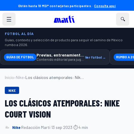
Obtén hasta 18 MSI* con tarjetas participantes. ·
Consulta aquí
☰
🔍
FÚTBOL AL DÍA
Guías, contexto y selección de producto para seguir el camino de México
rumbo a 2026.
Previas, entrenamiento y producto
GUÍAS DE FÚTBOL
Ver fútbol →
RUMBO A 2
Contenido editorial para jugar, seguir y equiparte mejor.
Inicio
›
Nike
›
Los clásicos atemporales: Nike Court Vis...
NIKE
LOS CLÁSICOS ATEMPORALES: NIKE
COURT VISION
Nike
·
Redacción Martí
·
13 sep 2023
·
⏱ 4 min