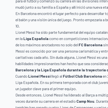
para el fútbol y comenzó su carrera en las divisiones infer
mudó junto a su familia a España y allí inició una nueva et
En Barcelona encontró el lugar perfecto para desarrollar t
el balón y una visión única del juego. Pronto empezaría a b
10.
Lionel Messi ha sido parte fundamental del equipo catalá
en la
Liga Española
como en competiciones internaciona
de los máximos anotadores no solo del
FC Barcelona
si
Messi es conocido por ser una persona carismática y entr
caritativas cada año. Sin duda alguna, Lionel Messi es una
habilidades impresionantes han hecho que sea considera
Barcelona y la Liga Española durante la trayectoria 
Cuando
Lionel Messi
llegó al
Fútbol Club Barcelona
en 
Liga Española. En su primera temporada con el club juveni
un jugador clave para el primer equipo.
Desde entonces, Lionel Messi ha liderado al Barça a múltipl
veces durante su carrera en el
estadio
Camp Nou
. Durant
también han ganado cuatro Ligas de Campeones y varios 