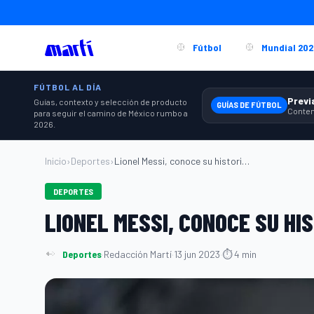
Fútbol
Mundial 202
FÚTBOL AL DÍA
Guías, contexto y selección de producto
GUÍAS DE FÚTBOL
para seguir el camino de México rumbo a
2026.
Inicio
›
Deportes
›
Lionel Messi, conoce su historia y traye...
DEPORTES
LIONEL MESSI, CONOCE SU HI
Deportes
·
Redacción Martí
·
13 jun 2023
·
⏱ 4 min