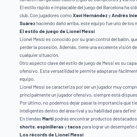
El estilo rápido e implacable del juego del Barcelona ha si
club. Con jugadores como
Xavi Hernández
y
Andrés Ini
Suárez
haciendo daño arriba, este equipo fue uno de los m
El estilo de juego de Lionel Messi
Lionel Messi es conocido por su gran control del balón, qu
perder la posesión. Además, tiene una excelente visión de
cualquier situación.
Otro aspecto clave del estilo de juego de Messi es su c
ofensivo. Esta versatilidad le permite adaptarse fácilmen
equipo.
Lionel Messi se caracteriza por ser un jugador muy compr
principalmente un jugador ofensivo, siempre está dispuest
Por último, no podemos dejar pasar la importancia que ti
inteligentes dentro del área rival y su habilidad para defin
En tiendas
Martí
podrás encontrar productos destacados d
shorts
,
espinilleras
y
tacos
para lograr un desempeño 
Los récords de Lionel Messi