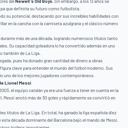
iores del
Newell ‘s Old Boys
. Sin embargo, a los 13 años se
apa que definiría su futuro como futbolista.
odo su potencial, destacando por sus increíbles habilidades con
rillar en la cancha con la camiseta azulgrana y el clásico número
n durante más de una década, logrando numerosos títulos tanto
les. Su capacidad goleadora lo ha convertido además en uno
no también de La Liga.
egada, pues ha donado gran cantidad de dinero a obras
 figura clave para entender el mundo del fútbol moderno. Sus
do uno de los mejores jugadores contemporáneos.
de Lionel Messi
2003, el equipo catalán ya era una fuerza a tener en cuenta en la
l, Messi anotó más de 30 goles y rápidamente se convirtió en
es títulos de La Liga. En total, ha ganado la liga española diez
e esta década dominante del Barcelona bajo el mando de Messi,
otros trofeos importantes.