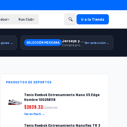
🔍
door
Run Club
Ir a la Tienda
▾
▾
Jerseys y equipamiento relacionado
 guías →
SELECCIÓN MEXICANA
Ver selección →
Compra productos de la Selección Mexicana en Martí.
PRODUCTOS DE DEPORTES
Tenis Reebok Entrenamiento Nano X5 Edge
Hombre 100256118
$
2039.32
$
2999.00
Ver en Martí →
Tenis Reebok Entrenamiento Nanoflex TR 3