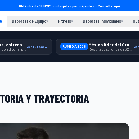
Obtén hasta 18 MSI* con tarjetas participantes. ·
Consulta aquí
6
Deportes de Equipo
Fitness
Deportes Individuales
Out
▾
▾
▾
Previas, entrenamiento y producto
México líder del Grupo A
Ver fútbol →
RUMBO A 2026
Ver
Contenido editorial para jugar, seguir y equiparte mejor.
Resultados, ronda de 32 y contexto para seguir a la Selección.
STORIA Y TRAYECTORIA