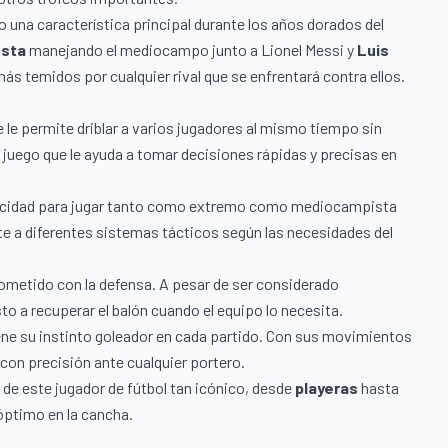
do una característica principal durante los años dorados del
esta
manejando el mediocampo junto a Lionel Messi y
Luis
ás temidos por cualquier rival que se enfrentará contra ellos.
e le permite driblar a varios jugadores al mismo tiempo sin
 juego que le ayuda a tomar decisiones rápidas y precisas en
apacidad para jugar tanto como extremo como mediocampista
te a diferentes sistemas tácticos según las necesidades del
ometido con la defensa. A pesar de ser considerado
o a recuperar el balón cuando el equipo lo necesita.
ene su instinto goleador en cada partido. Con sus movimientos
ir con precisión ante cualquier portero.
e este jugador de fútbol tan icónico, desde
playeras
hasta
óptimo en la cancha.