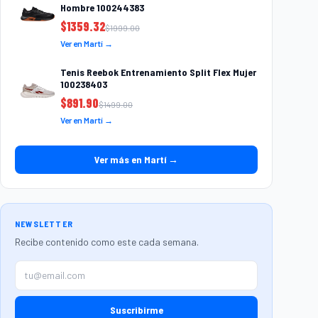
Hombre 100244383
$
1359.32
$
1999.00
Ver en Martí →
Tenis Reebok Entrenamiento Split Flex Mujer
100238403
$
891.90
$
1499.00
Ver en Martí →
Ver más en Martí →
NEWSLETTER
Recibe contenido como este cada semana.
Suscribirme