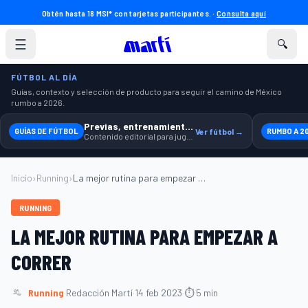
Obtén hasta 18 MSI* con tarjetas participantes. ·
Consulta aquí
☰
🔍
FÚTBOL AL DÍA
Guías, contexto y selección de producto para seguir el camino de México
rumbo a 2026.
Previas, entrenamiento y producto
GUÍAS DE FÚTBOL
Ver fútbol →
RUMBO A 2
Contenido editorial para jugar, seguir y equiparte mejor.
Inicio
›
Running
›
La mejor rutina para empezar a correr...
RUNNING
LA MEJOR RUTINA PARA EMPEZAR A
CORRER
Running
·
Redacción Martí
·
14 feb 2023
·
⏱ 5 min