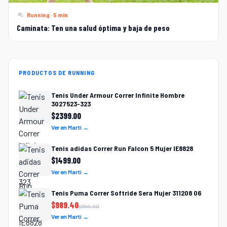
Running · 5 min
Caminata: Ten una salud óptima y baja de peso
PRODUCTOS DE RUNNING
Tenis Under Armour Correr Infinite Hombre
3027523-323
$
2399.00
Ver en Martí →
Tenis adidas Correr Run Falcon 5 Mujer IE8828
$
1499.00
Ver en Martí →
Tenis Puma Correr Softride Sera Mujer 311208 06
$
989.40
$
1649.00
Ver en Martí →