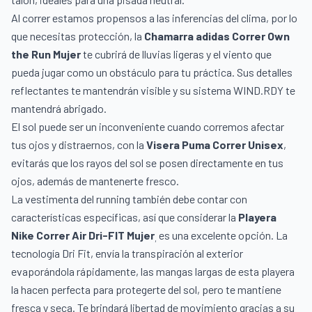
Al correr estamos propensos a las inferencias del clima, por lo
que necesitas protección, la
Chamarra adidas Correr Own
the Run Mujer
te cubrirá de lluvias ligeras y el viento que
pueda jugar como un obstáculo para tu práctica. Sus detalles
reflectantes te mantendrán visible y su sistema
WIND.RDY te
mantendrá abrigado.
El sol puede ser un inconveniente cuando corremos afectar
tus ojos y distraernos, con la
Visera Puma Correr Unisex
,
evitarás que los rayos del sol se posen directamente en tus
ojos, además de mantenerte fresco.
La vestimenta del running también debe contar con
características específicas, así que considerar la
Playera
Nike Correr Air Dri-FIT Mujer
es una excelente opción. La
,
tecnología Dri Fit, envía la transpiración al exterior
evaporándola rápidamente, las mangas largas de esta playera
la hacen perfecta para protegerte del sol, pero te mantiene
fresca y seca. Te brindará libertad de movimiento gracias a su