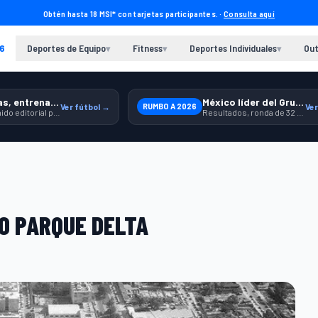
Obtén hasta 18 MSI* con tarjetas participantes. ·
Consulta aquí
6
Deportes de Equipo
Fitness
Deportes Individuales
Out
▾
▾
▾
Previas, entrenamiento y producto
México líder del Grupo A
Ver fútbol →
RUMBO A 2026
Ver
Contenido editorial para jugar, seguir y equiparte mejor.
Resultados, ronda de 32 y contexto para seguir a la Selección.
O PARQUE DELTA