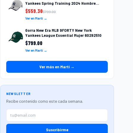
Yankees Spring Training 2024 Hombre
60433533
$
559.30
$
799.00
Ver en Martí →
Gorra New Era MLB 9FORTY New York
Yankees League Essential Mujer 60292510
$
799.00
Ver en Martí →
Ver más en Martí →
NEWSLETTER
Recibe contenido como este cada semana.
Suscribirme