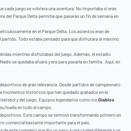
ue cada juego se volviera una aventura. No importaba si eras
nte del Parque Delta permitía que pasaras un fin de semana en
meticulosamente en el Parque Delta. Los asientos eran de
el partido. Todo estaba pensado para que disfrutara al máximo
ebidas mientras disfrutabas del juego. Además, el estadio
Nadie se quedaba afuera y era para pasarla en familia. Aquí, en
os deportivos de gran relevancia. Desde partidos de campeonato
e momentos históricos que han quedado grabados en la
 béisbol y del juego. Equipos legendarios como los
Diablos
 su huella en todo el campo.
os deportivos. Este campo se terminó transformando primero en
tro comercial bastante importante para el país.
ia de este complejo que dio un paso a una ciudad diferente a un