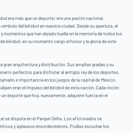
sbol era más que un deporte; era una pasión nacional.
símbolo del béisbol en nuestra ciudad. Desde su apertura, el
 y momentos que han dejado huella en la memoria de todos los
 de béisbol, en su momento cargo el honor y la gloria de este
gran arquitectura y distribución. Sus amplias gradas y su
rio perfectos para disfrutar al antigüo rey de los deportes.
tamaño e importancia en los juegos de la capital de México.
lpen eran el impulso del béisbol de esta nación. Cada rincón
de un deporte que hoy, nuevamente, adquiere fuerza en el
ue se disputa en el Parque Delta. Los aficionados se
nticos y aplausos ensordecedores. Podías escuchar los