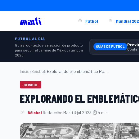
Fútbol
Mundial 202
FÚTBOL AL DÍA
Guías, contexto y selección de producto
GUÍAS DE FÚTBOL
para seguir el camino de México rumbo a
2026.
Inicio
›
Béisbol
›
Explorando el emblemático Parque Delta...
BÉISBOL
EXPLORANDO EL EMBLEMÁTIC
Béisbol
·
Redacción Martí
·
3 jul 2023
·
⏱ 4 min