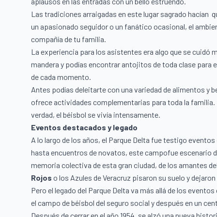
aplausos en las entradas con un bello estruendo.
Las tradiciones arraigadas en este lugar sagrado hacían q
un apasionado seguidor o un fanático ocasional, el ambie
compañía de tu familia.
La experiencia para los asistentes era algo que se cuidó 
mandera y podías encontrar antojitos de toda clase para 
de cada momento.
Antes podías deleitarte con una variedad de alimentos y b
ofrece actividades complementarias para toda la familia. 
verdad, el béisbol se vivía intensamente.
Eventos destacados y legado
A lo largo de los años, el Parque Delta fue testigo event
hasta encuentros de novatos, este campofue escenario d
memoria colectiva de esta gran ciudad, de los amantes del
Rojos
o los Azules de Veracruz pisaron su suelo y dejaron
Pero el legado del Parque Delta va más allá de los event
el campo de béisbol del seguro social y después en un cen
Después de cerrar en el año 1954, se alzó una nueva histor