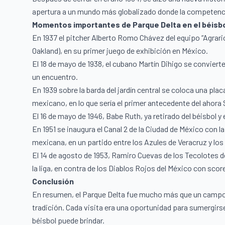
apertura a un mundo más globalizado donde la competenci
Momentos importantes de Parque Delta en el béisbo
En 1937 el pitcher Alberto Romo Chávez del equipo “Agrario”
Oakland), en su primer juego de exhibición en México.
El 18 de mayo de 1938, el cubano Martín Dihigo se convierte 
un encuentro.
En 1939 sobre la barda del jardín central se coloca una pl
mexicano, en lo que sería el primer antecedente del ahora 
El 16 de mayo de 1946, Babe Ruth, ya retirado del béisbol 
En 1951 se inaugura el Canal 2 de la Ciudad de México con l
mexicana, en un partido entre los Azules de Veracruz y los
El 14 de agosto de 1953, Ramiro Cuevas de los Tecolotes de
la liga, en contra de los Diablos Rojos del México con score
Conclusión
En resumen, el Parque Delta fue mucho más que un campo de
tradición. Cada visita era una oportunidad para sumergirse
béisbol puede brindar.