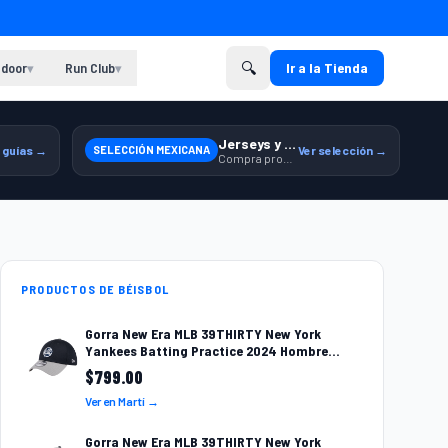
🔍
door
Run Club
Ir a la Tienda
▾
▾
Jerseys y equipamiento relacionado
 guías →
SELECCIÓN MEXICANA
Ver selección →
Compra productos de la Selección Mexicana en Martí.
PRODUCTOS DE BÉISBOL
Gorra New Era MLB 39THIRTY New York
Yankees Batting Practice 2024 Hombre
60492653
$
799.00
Ver en Martí →
Gorra New Era MLB 39THIRTY New York