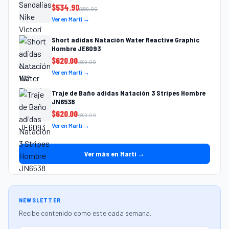
$
534.90
$
899.00
Ver en Martí →
Short adidas Natación Water Reactive Graphic
Hombre JE6093
$
620.00
$
899.00
Ver en Martí →
Traje de Baño adidas Natación 3 Stripes Hombre
JN6538
$
620.00
$
899.00
Ver en Martí →
Ver más en Martí →
NEWSLETTER
Recibe contenido como este cada semana.