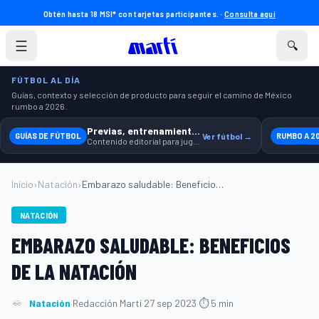
Obtén hasta 18 MSI* con tarjetas participantes. ·
Consulta aquí
☰
🔍
FÚTBOL AL DÍA
Guías, contexto y selección de producto para seguir el camino de México
rumbo a 2026.
Previas, entrenamiento y producto
GUÍAS DE FÚTBOL
Ver fútbol →
RUMBO A 2
Contenido editorial para jugar, seguir y equiparte mejor.
Inicio
›
Natación
›
Embarazo saludable: Beneficios de la nat...
NATACIÓN
EMBARAZO SALUDABLE: BENEFICIOS
DE LA NATACIÓN
Natación
·
Redacción Martí
·
27 sep 2023
·
⏱ 5 min