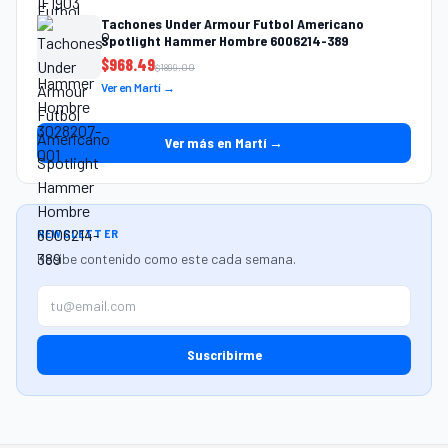
Tachones Under Armour Futbol Americano
Spotlight Hammer Hombre 6006214-389
$
968.49
$
1899.00
Ver en Martí →
Ver más en Martí →
NEWSLETTER
Recibe contenido como este cada semana.
Suscribirme