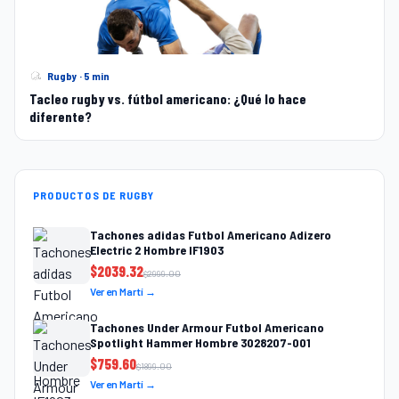
Rugby · 5 min
Tacleo rugby vs. fútbol americano: ¿Qué lo hace
diferente?
PRODUCTOS DE RUGBY
Tachones adidas Futbol Americano Adizero
Electric 2 Hombre IF1903
$
2039.32
$
2999.00
Ver en Martí →
Tachones Under Armour Futbol Americano
Spotlight Hammer Hombre 3028207-001
$
759.60
$
1899.00
Ver en Martí →