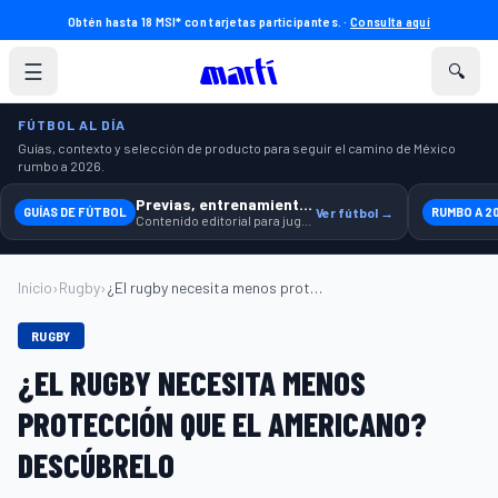
Obtén hasta 18 MSI* con tarjetas participantes. ·
Consulta aquí
☰
🔍
FÚTBOL AL DÍA
Guías, contexto y selección de producto para seguir el camino de México
rumbo a 2026.
Previas, entrenamiento y producto
GUÍAS DE FÚTBOL
Ver fútbol →
RUMBO A 2
Contenido editorial para jugar, seguir y equiparte mejor.
Inicio
›
Rugby
›
¿El rugby necesita menos protección que ...
RUGBY
¿EL RUGBY NECESITA MENOS
PROTECCIÓN QUE EL AMERICANO?
DESCÚBRELO