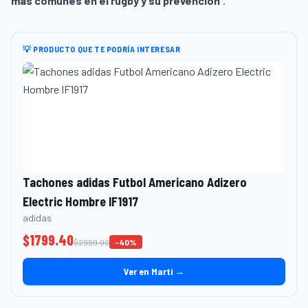
más comunes en el rugby y su prevención
“.
💡 PRODUCTO QUE TE PODRÍA INTERESAR
Tachones adidas Futbol Americano Adizero
Electric Hombre IF1917
adidas
$
1799.40
$
2999.00
-
40
%
Ver en Martí →