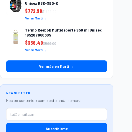
Unisex RBK-SBQ-K
$
772.90
$
1299.00
Ver en Martí →
Termo Reebok Multideporte 950 ml Unisex
195207060305
$
356.40
$
599.00
Ver en Martí →
Ver más en Martí →
NEWSLETTER
Recibe contenido como este cada semana.
Suscribirme