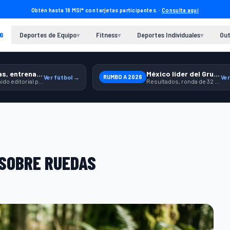
Obtén hasta 18 MSI* con tarjetas participantes. ·
Consulta aquí
6
Deportes de Equipo
Fitness
Deportes Individuales
Out
▾
▾
▾
Previas, entrenamiento y producto
México líder del Grupo A
Ver fútbol →
RUMBO A 2026
Ver
Contenido editorial para jugar, seguir y equiparte mejor.
Resultados, ronda de 32 y contexto para seguir a la Selección.
 SOBRE RUEDAS