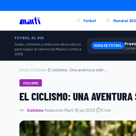
Fútbol
Mundial 202
FÚTBOL AL DÍA
Guías, contexto y selección de producto
GUÍAS DE FÚTBOL
para seguir el camino de México rumbo a
2026.
Inicio
›
Ciclismo
›
El ciclismo: Una aventura sobre ruedas...
CICLISMO
EL CICLISMO: UNA AVENTURA
Ciclismo
·
Redacción Martí
·
16 jun 2023
·
⏱ 5 min