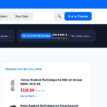
🔍
door
Run Club
Ir a la Tienda
▾
▾
Jerseys y equipamiento relacionado
 guías →
SELECCIÓN MEXICANA
Ver selección →
Compra productos de la Selección Mexicana en Martí.
PRODUCTOS DE CICLISMO
Termo Reebok Multideporte 950 ml Unisex
RBHS-1013-GR
$
326.66
$
549.00
Ver en Martí →
Reloj Reebok Multideporte Smartwatch