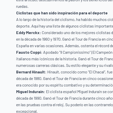
ruedas.
Ciclistas que han sido inspiración para el deporte
A lo largo de la historia del ciclismo, ha habido muchos ci
deporte. Aquí hay una lista de algunos ciclistas importante
Eddy Merckx:
Considerado uno de los mejores ciclistas d
en la década de 1960 y 1970. Ganó el Tour de Francia en cinco
España en varias ocasiones. Además, ostenta el récord d
Fausto Coppi:
Apodado “Il Campionissimo” (El Campeón d
italianos más icónicos de la historia. Ganó el Tour de Fran
numerosas carreras clásicas. Su estilo elegante y su rivali
Bernard Hinault:
Hinault, conocido como “El Chacal”, fue 
década de 1980. Ganó el Tour de Francia en cinco ocasiones 
era conocido por su espíritu combativo y su determinación
Miguel Indurain:
El ciclista español Miguel Indurain se co
década de 1990. Ganó el Tour de Francia durante cinco año
en las pruebas contra el reloj. Su poderío en las contrarrel
excepcional.