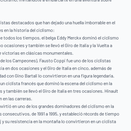
clistas destacados que han dejado una huella imborrable en el
s en la historia del ciclismo:
e todos los tiempos, el belga Eddy Merckx dominó el ciclismo
 ocasiones y también se llevó el Giro de Italia y la Vuelta a
e victorias en clásicas monumentales.
e los Campeones), Fausto Coppi fue uno de los ciclistas
cia en dos ocasiones y el Giro de Italia en cinco, además de
dad con Gino Bartali lo convirtieron en una figura legendaria.
un ciclista francés que dominó la escena del ciclismo en la
y también se llevó el Giro de Italia en tres ocasiones. Hinault
 en las carreras.
nvirtió en uno de los grandes dominadores del ciclismo en la
s consecutivos, de 1991 a 1995, y estableció récords de tiempo
oj y su resistencia en la montaña lo convirtieron en un ciclista