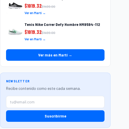
$
1019.32
$
1499.00
Ver en Martí →
Tenis Nike Correr Defy Hombre HM9594-112
$
1019.32
$
1499.00
Ver en Martí →
Ver más en Martí →
NEWSLETTER
Recibe contenido como este cada semana.
Suscribirme