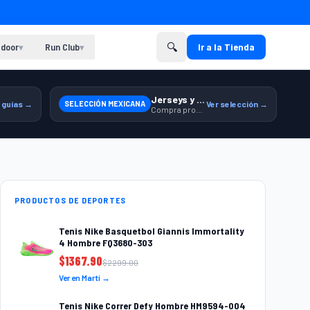
🔍
door
Run Club
Ir a la Tienda
▾
▾
Jerseys y equipamiento relacionado
 guías →
SELECCIÓN MEXICANA
Ver selección →
Compra productos de la Selección Mexicana en Martí.
PRODUCTOS DE DEPORTES
Tenis Nike Basquetbol Giannis Immortality
4 Hombre FQ3680-303
$
1367.90
$
2299.00
Ver en Martí →
Tenis Nike Correr Defy Hombre HM9594-004