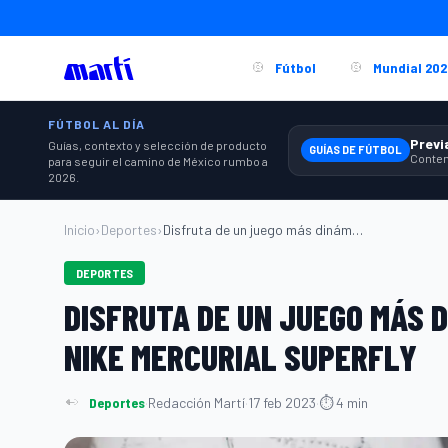
Fútbol
Mundial 202
FÚTBOL AL DÍA
Guías, contexto y selección de producto
GUÍAS DE FÚTBOL
para seguir el camino de México rumbo a
2026.
Inicio
›
Deportes
›
Disfruta de un juego más dinámico con lo...
DEPORTES
DISFRUTA DE UN JUEGO MÁS 
NIKE MERCURIAL SUPERFLY
Deportes
·
Redacción Martí
·
17 feb 2023
·
⏱ 4 min