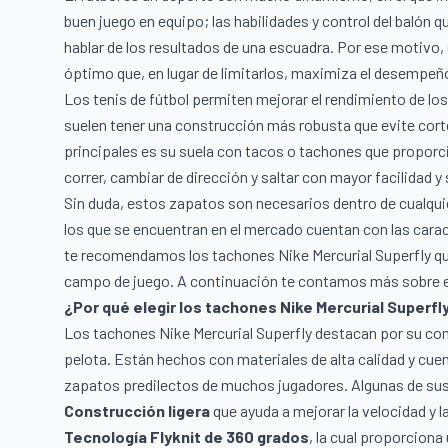
buen juego en equipo; las habilidades y control del balón
hablar de los resultados de una escuadra. Por ese motivo
óptimo que, en lugar de limitarlos, maximiza el desempeñ
Los
tenis de fútbol
permiten mejorar el rendimiento de los 
suelen tener una construcción más robusta que evite cort
principales es su suela con tacos o tachones que proporc
correr, cambiar de dirección y saltar con mayor facilidad y
Sin duda, estos zapatos son necesarios dentro de cualqui
los que se encuentran en el mercado cuentan con las carac
te recomendamos los tachones Nike Mercurial Superfly que
campo de juego. A continuación te contamos más sobre e
¿Por qué elegir los tachones Nike Mercurial Superfl
Los tachones Nike Mercurial Superfly destacan por su cons
pelota. Están hechos con materiales de alta calidad y cue
zapatos predilectos de muchos jugadores. Algunas de sus
Construcción ligera
que ayuda a mejorar la velocidad y l
Tecnología Flyknit de 360 grados
, la cual proporcion