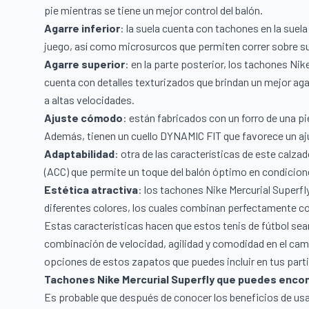
pie mientras se tiene un mejor control del balón.
Agarre inferior
: la suela cuenta con tachones en la suela
juego, así como microsurcos que permiten correr sobre s
Agarre superior
: en la parte posterior, los tachones Ni
cuenta con detalles texturizados que brindan un mejor agar
a altas velocidades.
Ajuste cómodo
: están fabricados con un forro de una p
Además, tienen un cuello DYNAMIC FIT que favorece un ajus
Adaptabilidad
: otra de las características de este calza
(ACC) que permite un toque del balón óptimo en condicio
Estética atractiva
: los tachones Nike Mercurial Superfly
diferentes colores, los cuales combinan perfectamente con
Estas características hacen que estos tenis de fútbol se
combinación de velocidad, agilidad y comodidad en el cam
opciones de estos zapatos que puedes incluir en tus part
Tachones Nike Mercurial Superfly que puedes encon
Es probable que después de conocer los beneficios de usa