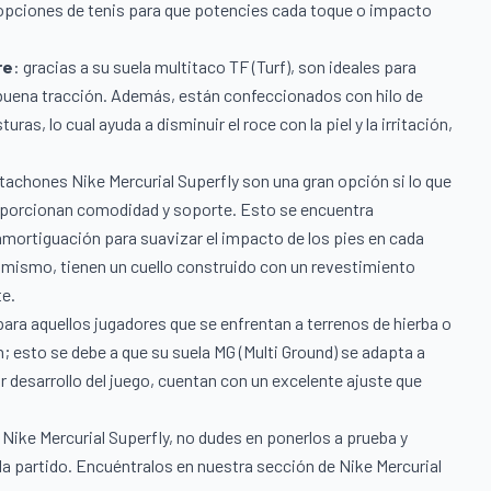
 opciones de tenis para que potencies cada toque o impacto
re
: gracias a su suela multitaco TF (Turf), son ideales para
a buena tracción. Además, están confeccionados con hilo de
as, lo cual ayuda a disminuir el roce con la piel y la irritación,
tachones Nike Mercurial Superfly son una gran opción si lo que
roporcionan comodidad y soporte. Esto se encuentra
amortiguación para suavizar el impacto de los pies en cada
simismo, tienen un cuello construido con un revestimiento
te.
ara aquellos jugadores que se enfrentan a terrenos de hierba o
 esto se debe a que su suela MG (Multi Ground) se adapta a
r desarrollo del juego, cuentan con un excelente ajuste que
Nike Mercurial Superfly, no dudes en ponerlos a prueba y
da partido. Encuéntralos en nuestra sección de
Nike Mercurial