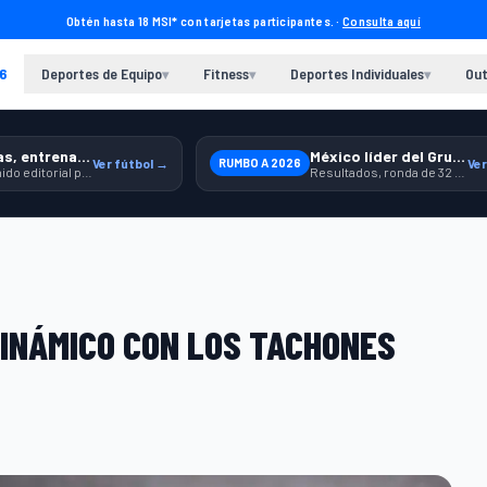
Obtén hasta 18 MSI* con tarjetas participantes. ·
Consulta aquí
6
Deportes de Equipo
Fitness
Deportes Individuales
Out
▾
▾
▾
Previas, entrenamiento y producto
México líder del Grupo A
Ver fútbol →
RUMBO A 2026
Ver
Contenido editorial para jugar, seguir y equiparte mejor.
Resultados, ronda de 32 y contexto para seguir a la Selección.
DINÁMICO CON LOS TACHONES