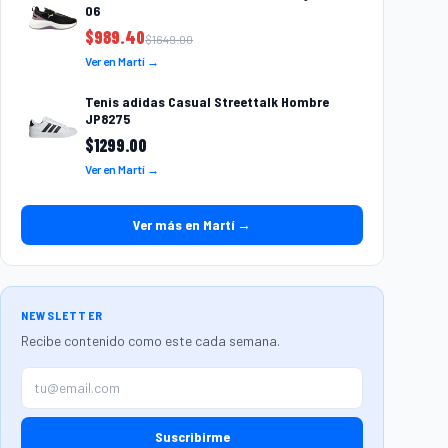
06
$
989.40
$
1649.00
Ver en Martí →
Tenis adidas Casual Streettalk Hombre
JP8275
$
1299.00
Ver en Martí →
Ver más en Martí →
NEWSLETTER
Recibe contenido como este cada semana.
Suscribirme