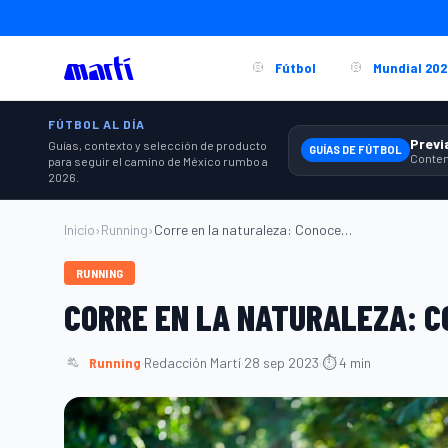
Fútbol
Mundial 202
FÚTBOL AL DÍA
Guías, contexto y selección de producto
GUÍAS DE FÚTBOL
para seguir el camino de México rumbo a
2026.
Inicio
›
Running
›
Corre en la naturaleza: Conoce sus benef...
RUNNING
CORRE EN LA NATURALEZA: C
Running
·
Redacción Martí
·
28 sep 2023
·
⏱ 4 min