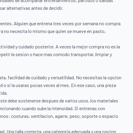
ilidades de acompanar entrenamientos, partidos o salidas
sar alternativas antes de decidir.
rentes. Alguien que entrena tres veces por semana no compra
ra no necesita lo mismo que quien se mueve en pasto,
vidad y cuidado posterior. A veces la mejor compra no es la
repetir la sesion o hace mas comodo transportar, limpiar y
a, facilidad de cuidado y versatilidad. No necesitas la opcion
d o si la usaras pocas veces al mes. En ese caso, una pieza
ida.
uste debe sostenerse despues de varios usos, los materiales
funcionando cuando sube la intensidad. Si entrenas con
uenos: costuras, ventilacion, agarre, peso, soporte o espacio
dad. Una talla correcta, una categoria adecuada y una opcion