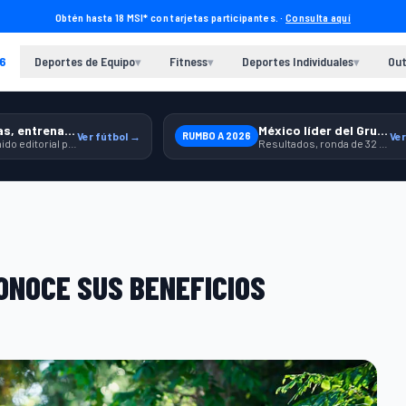
Obtén hasta 18 MSI* con tarjetas participantes. ·
Consulta aquí
6
Deportes de Equipo
Fitness
Deportes Individuales
Out
▾
▾
▾
Previas, entrenamiento y producto
México líder del Grupo A
Ver fútbol →
RUMBO A 2026
Ver
Contenido editorial para jugar, seguir y equiparte mejor.
Resultados, ronda de 32 y contexto para seguir a la Selección.
ONOCE SUS BENEFICIOS