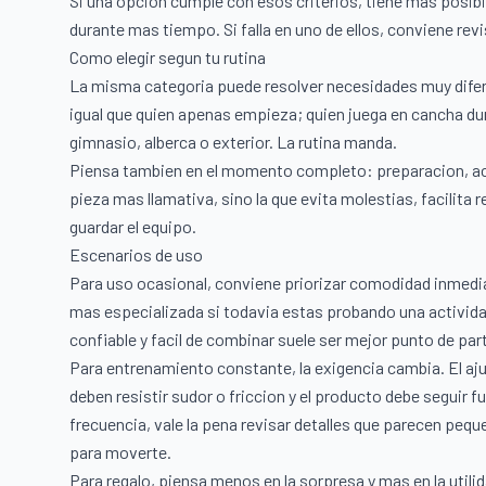
Si una opcion cumple con esos criterios, tiene mas posib
durante mas tiempo. Si falla en uno de ellos, conviene revi
Como elegir segun tu rutina
La misma categoria puede resolver necesidades muy dife
igual que quien apenas empieza; quien juega en cancha du
gimnasio, alberca o exterior. La rutina manda.
Piensa tambien en el momento completo: preparacion, acti
pieza mas llamativa, sino la que evita molestias, facilita 
guardar el equipo.
Escenarios de uso
Para uso ocasional, conviene priorizar comodidad inmediat
mas especializada si todavia estas probando una activida
confiable y facil de combinar suele ser mejor punto de part
Para entrenamiento constante, la exigencia cambia. El aj
deben resistir sudor o friccion y el producto debe seguir 
frecuencia, vale la pena revisar detalles que parecen peq
para moverte.
Para regalo, piensa menos en la sorpresa y mas en la utili