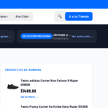
🔍
door
Run Club
Ir a la Tienda
▾
▾
Jerseys y equipamiento relacionado
 guías →
SELECCIÓN MEXICANA
Ver selección →
Compra productos de la Selección Mexicana en Martí.
PRODUCTOS DE RUNNING
Tenis adidas Correr Run Falcon 5 Mujer
IE8828
$
1499.00
Ver en Martí →
Tenis Puma Correr Softride Sera Mujer 311208