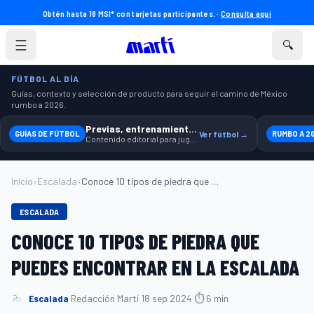
Obtén hasta 18 MSI* con tarjetas participantes. ·
Consulta aquí
☰
🔍
FÚTBOL AL DÍA
Guías, contexto y selección de producto para seguir el camino de México
rumbo a 2026.
Previas, entrenamiento y producto
GUÍAS DE FÚTBOL
Ver fútbol →
RUMBO A 2
Contenido editorial para jugar, seguir y equiparte mejor.
Inicio
›
Escalada
›
Conoce 10 tipos de piedra que puedes enc...
ESCALADA
CONOCE 10 TIPOS DE PIEDRA QUE
PUEDES ENCONTRAR EN LA ESCALADA
Escalada
·
Redacción Martí
·
18 sep 2024
·
⏱ 6 min