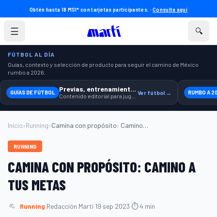
Obtén hasta 18 MSI* con tarjetas participantes. ·
Consulta aquí
☰
🔍
FÚTBOL AL DÍA
Guías, contexto y selección de producto para seguir el camino de México
rumbo a 2026.
Previas, entrenamiento y producto
GUÍAS DE FÚTBOL
Ver fútbol →
RUMBO A 2
Contenido editorial para jugar, seguir y equiparte mejor.
Inicio
›
Running
›
Camina con propósito: Camino a tus metas...
RUNNING
CAMINA CON PROPÓSITO: CAMINO A
TUS METAS
Running
·
Redacción Martí
·
19 sep 2023
·
⏱ 4 min