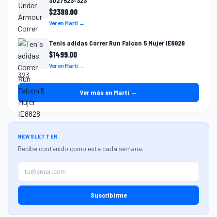
3027523-323
$
2399.00
Ver en Martí →
Tenis adidas Correr Run Falcon 5 Mujer IE8828
$
1499.00
Ver en Martí →
Ver más en Martí →
NEWSLETTER
Recibe contenido como este cada semana.
Suscribirme