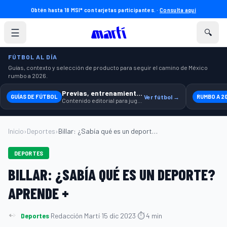
Obtén hasta 18 MSI* con tarjetas participantes. ·
Consulta aquí
☰
🔍
FÚTBOL AL DÍA
Guías, contexto y selección de producto para seguir el camino de México
rumbo a 2026.
Previas, entrenamiento y producto
GUÍAS DE FÚTBOL
Ver fútbol →
RUMBO A 2
Contenido editorial para jugar, seguir y equiparte mejor.
Inicio
›
Deportes
›
Billar: ¿Sabía qué es un deporte? Aprend...
DEPORTES
BILLAR: ¿SABÍA QUÉ ES UN DEPORTE?
APRENDE +
Deportes
·
Redacción Martí
·
15 dic 2023
·
⏱ 4 min