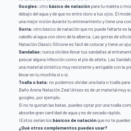
Googles:
otro
básico de natación
para tu maleta o moc
debajo del agua y de que no entre cloro a tus ojos. El mod
una mejor visión durante tu entrenamiento y tiene una cor
Gorra:
otro básico de natación que no puede faltarte es l
cabello al agua con cloro de la alberca. Las gorras de sili
Natación Classic Silicone
es fácil de colocar y tiene un a
Sandalias:
nunca olvides llevar tus sandalias al entrenam
pescar alguna infección como el pie de atleta. Las
Sandali
una material sintético muy resistente y amigable con la pi
llevar en tu mochila sí o sí.
Toalla o bata:
no podemos olvidar una bata o toalla para 
Baño Arena Natación Zeal Unisex
es de un material muy su
googles, por ejemplo.
Si no te gustan las batas, puedes optar por una toalla com
absorbe gran cantidad de agua y es de secado rápido.
¡Estos serían los
básicos de natación
que no te pueden
¿Qué otros complementos puedes usar?