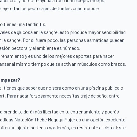
cer crol y dorso te ayuda a tonificar bíceps, tríceps,
ejercitar los pectorales, deltoides, cuádriceps e
 tienes una tendinitis.
veles de glucosa en la sangre, esto produce mayor sensibilidad
l en la sangre. Por si fuera poco, las personas asmáticas pueden
esión pectoral y el ambiente es húmedo.
trenamiento y es uno de los mejores deportes para hacer
cansar al mismo tiempo que se activan músculos como brazos,
 empezar?
ua, tienes que saber que no será como en una piscina pública o
ort. Para nadar forzosamente necesitas traje de baño, entre
ta prenda te dará más libertad en tu entrenamiento y podrás
 adidas Natación Thebe Magugu Mujer
es una opción excelente
ten un ajuste perfecto y, además, es resistente al cloro. Este