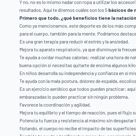
Y no, no es lo mismo nadar con ropa a utilizar los acceso
resultados. Aquí te diremos cuáles son los 5
básicos de 
Primero que todo, ¿qué beneficios tiene la natació
Como ya mencionamos, este deporte es de los más comple
para el cuerpo, también para la mente. Podríamos destaca
Es una gran terapia para reducir el estrés y la ansiedad.
Mejora tu aparato respiratorio, ya que disminuye la frecu
Te ayuda a oxidar muchas calorías: realizar una hora de nat
buena opción si necesitas quitarte de encima algunos kil
En niños desarrolla su independencia y confianza en sí 
Te ayuda con la mala postura, dolores de espalda, escolios
Es un ejercicio aeróbico que todos pueden practicar: aquí 
embarazadas lo pueden practicar sin ningún problema.
Favorece la coordinación y agilidad.
Mejora tu equilibrio y el tiempo de reacción, pues el fluj
Potencia tu fuerza y resistencia al máximo sin desgastar 
flotando, el cuerpo no recibe el impacto de las superficies