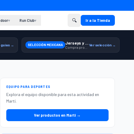
🔍
door
Run Club
Ir a la Tienda
▾
▾
Jerseys y equipamiento relacionado
 guías →
SELECCIÓN MEXICANA
Ver selección →
Compra productos de la Selección Mexicana en Martí.
EQUIPO PARA DEPORTES
Explora el equipo disponible para esta actividad en
Martí.
Ver productos en Martí →