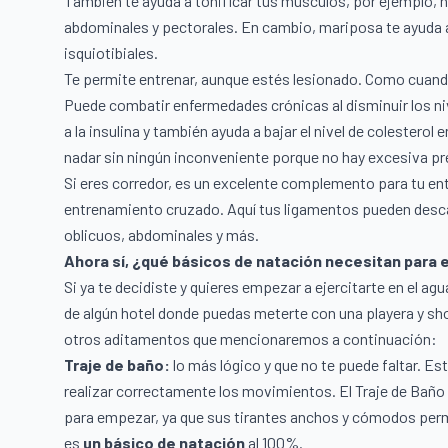
También te ayuda a tonificar tus músculos, por ejemplo, ha
abdominales y pectorales. En cambio, mariposa te ayuda a 
isquiotibiales.
Te permite entrenar, aunque estés lesionado. Como cuando
Puede combatir enfermedades crónicas al disminuir los ni
a la insulina y también ayuda a bajar el nivel de colestero
nadar sin ningún inconveniente porque no hay excesiva pr
Si eres corredor, es un excelente complemento para tu en
entrenamiento cruzado. Aquí tus ligamentos pueden des
oblicuos, abdominales y más.
Ahora sí, ¿qué básicos de natación necesitan para
Si ya te decidiste y quieres empezar a ejercitarte en el ag
de algún hotel donde puedas meterte con una playera y sh
otros aditamentos que mencionaremos a continuación:
Traje de baño:
lo más lógico y que no te puede faltar. Es
realizar correctamente los movimientos. El
Traje de Baño
para empezar, ya que sus tirantes anchos y cómodos permi
es
un básico de natación
al 100%.