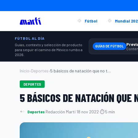
Fútbol
Mundial 202
FÚTBOL AL DÍA
Guías, contexto y selección de producto
GUÍAS DE FÚTBOL
para seguir el camino de México rumbo a
2026.
Inicio
›
Deportes
›
5 básicos de natación que no te pueden f...
DEPORTES
5 BÁSICOS DE NATACIÓN QUE 
Deportes
·
Redacción Martí
·
18 nov 2022
·
⏱ 5 min