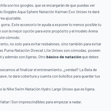
hila son los googles, que se encargarán de que puedas ver
elo
Goggles Aqua Sphere Natación Kaiman Exo Unisex
te dará
rea ajustable.
a gorra. Este accesorio te ayuda a exponer lo menos posible tu
cón son la mejor opción para este propósito y el modelo
Arena
juste cómodo.
iento, no solo para evitar resbalones, sino también para evitar
as Puma Natación Divecat Lite Unisex
son cómodas, poseen
el y además son ligeras. Otro
básico de natación
que debes
secarnos al finalizar el entrenamiento, ¿verdad? La
Bata de
ave, te dará cobertura y cuenta con bolsillos para guardar tus
o la
Nike Swim Natación Hydro Large Unisex
que es ligera,
 faltar! Son imprescindibles para empezar a nadar.