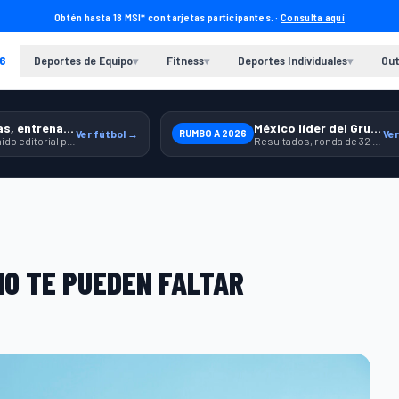
Obtén hasta 18 MSI* con tarjetas participantes. ·
Consulta aquí
6
Deportes de Equipo
Fitness
Deportes Individuales
Out
▾
▾
▾
Previas, entrenamiento y producto
México líder del Grupo A
Ver fútbol →
RUMBO A 2026
Ver
Contenido editorial para jugar, seguir y equiparte mejor.
Resultados, ronda de 32 y contexto para seguir a la Selección.
NO TE PUEDEN FALTAR