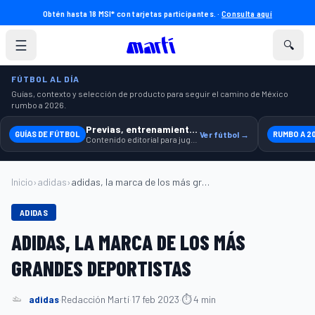
Obtén hasta 18 MSI* con tarjetas participantes. ·
Consulta aquí
☰
🔍
FÚTBOL AL DÍA
Guías, contexto y selección de producto para seguir el camino de México
rumbo a 2026.
Previas, entrenamiento y producto
GUÍAS DE FÚTBOL
Ver fútbol →
RUMBO A 2
Contenido editorial para jugar, seguir y equiparte mejor.
Inicio
›
adidas
›
adidas, la marca de los más grandes depo...
ADIDAS
ADIDAS, LA MARCA DE LOS MÁS
GRANDES DEPORTISTAS
adidas
·
Redacción Martí
·
17 feb 2023
·
⏱ 4 min